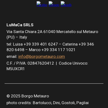
LuMaCa SRLS
Via Santa Chiara
2A
61040 Mercatello sul Metauro
(PU) – Italy
tel: Luisa +39 339 401 6247 –
Caterina +39 346
820 6498 –
Marco +39 334 117 1021
email:
info@borgometauro.com
C.F. / P.IVA: 02847620412 |
Codice Univoco:
M5UXCR1
© 202
5
Borgo Metauro
photo credits: Bartolucci, Dini
, Gostoli, Pagliai